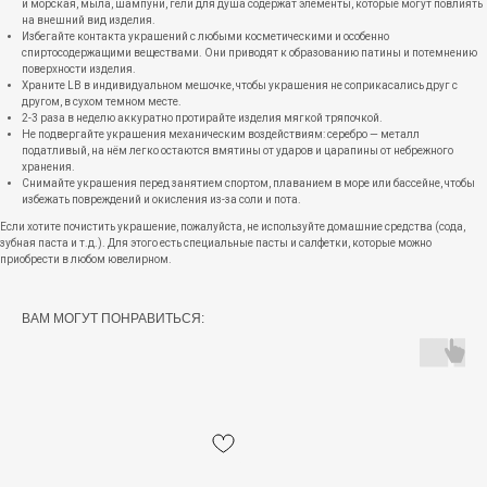
и морская, мыла, шампуни, гели для душа содержат элементы, которые могут повлиять
на внешний вид изделия.
Избегайте контакта украшений с любыми косметическими и особенно
спиртосодержащими веществами. Они приводят к образованию патины и потемнению
поверхности изделия.
Храните LB в индивидуальном мешочке, чтобы украшения не соприкасались друг с
другом, в сухом темном месте.
2-3 раза в неделю аккуратно протирайте изделия мягкой тряпочкой.
Не подвергайте украшения механическим воздействиям: серебро — металл
податливый, на нём легко остаются вмятины от ударов и царапины от небрежного
хранения.
Снимайте украшения перед занятием спортом, плаванием в море или бассейне, чтобы
избежать повреждений и окисления из-за соли и пота.
Если хотите почистить украшение, пожалуйста, не используйте домашние средства (сода,
зубная паста и т.д.). Для этого есть специальные пасты и салфетки, которые можно
приобрести в любом ювелирном.
ВАМ МОГУТ ПОНРАВИТЬСЯ: