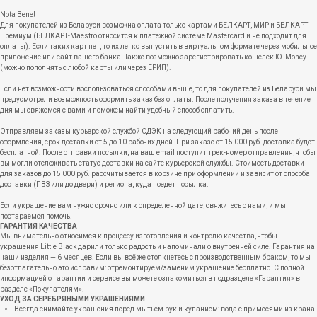
Nota Bene!
Для покупателей из Беларуси возможна оплата только картами БЕЛКАРТ, МИР и БЕЛКАРТ-
Премиум (БЕЛКАРТ-Maestro относится к платежной системе Mastercard и не подходит для
оплаты). Если таких карт нет, то их легко выпустить в виртуальном формате через мобильное
приложение или сайт вашего банка. Также возможно зарегистрировать кошелек Ю. Money
(можно пополнять с любой карты или через ЕРИП).
Если нет возможности воспользоваться способами выше, то для покупателей из Беларуси мы
предусмотрели возможность оформить заказ без оплаты. После получения заказа в течение
дня мы свяжемся с вами и поможем найти удобный способ оплатить.
Отправляем заказы курьерской службой СДЭК на следующий рабочий день после
оформления, срок доставки от 5 до 10 рабочих дней. При заказе от 15 000 руб. доставка будет
бесплатной. После отправки посылки, на ваш email поступит трек-номер отправления, чтобы
вы могли отслеживать статус доставки на сайте курьерской службы. Стоимость доставки
для заказов до 15 000 руб. рассчитывается в корзине при оформлении и зависит от способа
доставки (ПВЗ или до двери) и региона, куда поедет посылка.
Если украшение вам нужно срочно или к определенной дате, свяжитесь с нами, и мы
постараемся помочь.
ГАРАНТИЯ КАЧЕСТВА
Мы внимательно относимся к процессу изготовления и контролю качества, чтобы
украшения Little Black дарили только радость и напоминали о внутренней силе. Гарантия на
наши изделия — 6 месяцев. Если вы всё же столкнетесь с производственным браком, то мы
безотлагательно это исправим: отремонтируем/заменим украшение бесплатно. С полной
информацией о гарантии и сервисе вы можете ознакомиться в подразделе «Гарантия» в
разделе «Покупателям».
УХОД ЗА СЕРЕБРЯНЫМИ УКРАШЕНИЯМИ
Всегда снимайте украшения перед мытьем рук и купанием: вода с примесями из крана