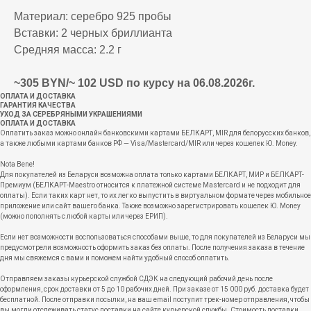
Материал: серебро 925 пробы
Вставки: 2 черных бриллианта
Средняя масса: 2.2 г
~305 BYN/~ 102 USD по курсу на 06.08.2026г.
ОПЛАТА И ДОСТАВКА
ГАРАНТИЯ КАЧЕСТВА
УХОД ЗА СЕРЕБРЯНЫМИ УКРАШЕНИЯМИ
ОПЛАТА И ДОСТАВКА
Оплатить заказ можно онлайн банковскими картами БЕЛКАРТ, MIR для белорусских банков,
а также любыми картами банков РФ — Visa/Mastercard/MIR или через кошелек Ю. Money.
Nota Bene!
Для покупателей из Беларуси возможна оплата только картами БЕЛКАРТ, МИР и БЕЛКАРТ-
Премиум (БЕЛКАРТ-Maestro относится к платежной системе Mastercard и не подходит для
оплаты). Если таких карт нет, то их легко выпустить в виртуальном формате через мобильное
приложение или сайт вашего банка. Также возможно зарегистрировать кошелек Ю. Money
(можно пополнять с любой карты или через ЕРИП).
Если нет возможности воспользоваться способами выше, то для покупателей из Беларуси мы
предусмотрели возможность оформить заказ без оплаты. После получения заказа в течение
дня мы свяжемся с вами и поможем найти удобный способ оплатить.
Отправляем заказы курьерской службой СДЭК на следующий рабочий день после
оформления, срок доставки от 5 до 10 рабочих дней. При заказе от 15 000 руб. доставка будет
бесплатной. После отправки посылки, на ваш email поступит трек-номер отправления, чтобы
вы могли отслеживать статус доставки на сайте курьерской службы. Стоимость доставки