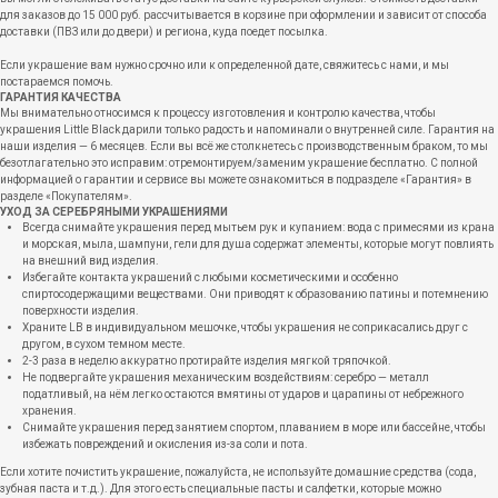
для заказов до 15 000 руб. рассчитывается в корзине при оформлении и зависит от способа
доставки (ПВЗ или до двери) и региона, куда поедет посылка.
Если украшение вам нужно срочно или к определенной дате, свяжитесь с нами, и мы
постараемся помочь.
ГАРАНТИЯ КАЧЕСТВА
Мы внимательно относимся к процессу изготовления и контролю качества, чтобы
украшения Little Black дарили только радость и напоминали о внутренней силе. Гарантия на
наши изделия — 6 месяцев. Если вы всё же столкнетесь с производственным браком, то мы
безотлагательно это исправим: отремонтируем/заменим украшение бесплатно. С полной
информацией о гарантии и сервисе вы можете ознакомиться в подразделе «Гарантия» в
разделе «Покупателям».
УХОД ЗА СЕРЕБРЯНЫМИ УКРАШЕНИЯМИ
Всегда снимайте украшения перед мытьем рук и купанием: вода с примесями из крана
и морская, мыла, шампуни, гели для душа содержат элементы, которые могут повлиять
на внешний вид изделия.
Избегайте контакта украшений с любыми косметическими и особенно
спиртосодержащими веществами. Они приводят к образованию патины и потемнению
поверхности изделия.
Храните LB в индивидуальном мешочке, чтобы украшения не соприкасались друг с
другом, в сухом темном месте.
2-3 раза в неделю аккуратно протирайте изделия мягкой тряпочкой.
Не подвергайте украшения механическим воздействиям: серебро — металл
податливый, на нём легко остаются вмятины от ударов и царапины от небрежного
хранения.
Снимайте украшения перед занятием спортом, плаванием в море или бассейне, чтобы
избежать повреждений и окисления из-за соли и пота.
Если хотите почистить украшение, пожалуйста, не используйте домашние средства (сода,
зубная паста и т.д.). Для этого есть специальные пасты и салфетки, которые можно