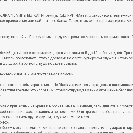
БЕЛКАРТ, МИР и БЕЛКАРТ-Премиум (БЕЛКАРТ-Maestro относится к платежной си
ьное приложение или сайт вашего банка. Также возможно зарегистрировать к
 покупателей из Беларуси мы предусмотрели возможность оформить заказ б
ий день после оформления, срок доставки от 5 до 10 рабочих дней. При зак
вы могли отслеживать статус доставки на сайте курьерской службы. Стоимос
и до двери) и региона, куда поедет посылка.
яжитесь с нами, и мы постараемся помочь.
качества, чтобы украшения Little Black дарили только радость и напоминали
 безотлагательно это исправим: отремонтируем/заменим украшение бесплат
».
ода с примесями из крана и морская, мыла, шампуни, гели для душа содерж
 особенно спиртосодержащими веществами. Они приводят к образованию па
соприкасались друг с другом, в сухом темном месте.
очкой.
бро — металл податливый, на нём легко остаются вмятины от ударов и цар