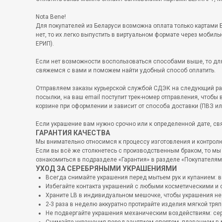
Nota Bene!
Для покупателей из Беларуси возможна оплата только картами 
нет, то их легко выпустить в виртуальном формате через мобил
ЕРИП).
Если нет возможности воспользоваться способами выше, то для
свяжемся с вами и поможем найти удобный способ оплатить.
Отправляем заказы курьерской службой СДЭК на следующий рабоч
посылки, на ваш email поступит трек-номер отправления, чтобы 
корзине при оформлении и зависит от способа доставки (ПВЗ ил
Если украшение вам нужно срочно или к определенной дате, св
ГАРАНТИЯ КАЧЕСТВА
Мы внимательно относимся к процессу изготовления и контролю 
Если вы всё же столкнетесь с производственным браком, то мы
ознакомиться в подразделе «Гарантия» в разделе «Покупателям
УХОД ЗА СЕРЕБРЯНЫМИ УКРАШЕНИЯМИ
Всегда снимайте украшения перед мытьем рук и купанием: в
Избегайте контакта украшений с любыми косметическими и
Храните LB в индивидуальном мешочке, чтобы украшения не 
2-3 раза в неделю аккуратно протирайте изделия мягкой тряп
Не подвергайте украшения механическим воздействиям: сере