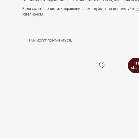
Снимайте украшения перед занятием спортом, плаванием в м
Если хотите почистить украшение, пожалуйста, не используйте д
ювелирном.
ВАМ МОГУТ ПОНРАВИТЬСЯ:
la
cha