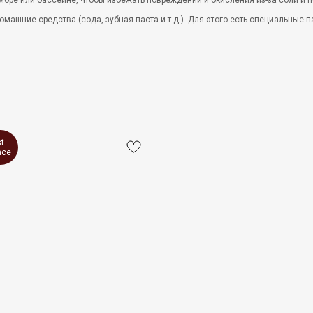
оре или бассейне, чтобы избежать повреждений и окисления из-за соли и п
омашние средства (сода, зубная паста и т.д.). Для этого есть специальные
st
nce