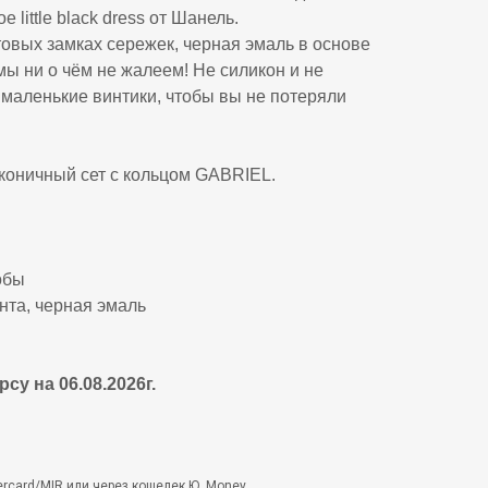
 little black dress от Шанель.
овых замках сережек, черная эмаль в основе
 мы ни о чём не жалеем! Не силикон и не
 маленькие винтики, чтобы вы не потеряли
коничный сет с кольцом GABRIEL.
обы
нта, черная эмаль
су на 06.08.2026г.
rcard/MIR или через кошелек Ю. Money.