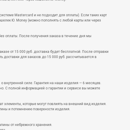
стеме Mastercard и не подходит для оплаты). Если таких карт
ошелек Ю. Money (можно пополнять с любой карты или через
ез оплаты. После получения заказа в течение дня мы
азе от 15 000 руб. доставка будет бесплатной. После отправки
ть доставки для заказов до 15 000 руб. рассчитывается в
 о внутренней силе. Гарантия на наши изделия — 6 месяцев.
но. С полной информацией о гарантии и сервисе вы можете
ат элементы, которые могут повлиять на внешний вид изделия.
тины и потемнению поверхности изделия.
апины от небрежного хранения.