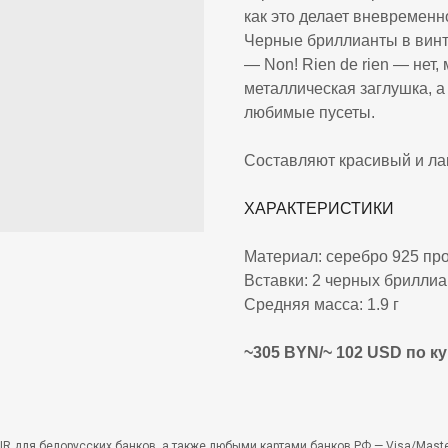
как это делает вневременное
Черные бриллианты в винт
— Non! Rien de rien — нет,
металлическая заглушка, а
любимые пусеты.
Составляют красивый и ла
ХАРАКТЕРИСТИКИ
Материал: серебро 925 пр
Вставки: 2 черных бриллиа
Средняя масса: 1.9 г
~305 BYN/~ 102 USD по кур
R для белорусских банков, а также любыми картами банков РФ — Visa/Maste