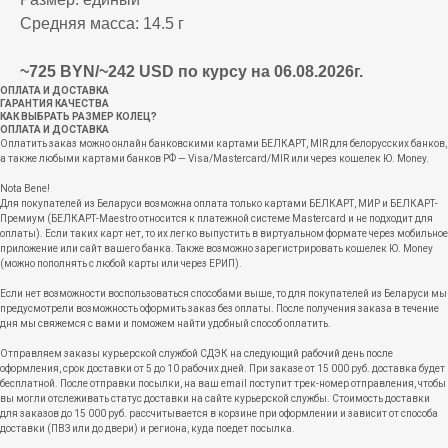
Средняя масса: 14.5 г
~725 BYN/~242 USD по курсу на 06.08.2026г.
ОПЛАТА И ДОСТАВКА
ГАРАНТИЯ КАЧЕСТВА
КАК ВЫБРАТЬ РАЗМЕР КОЛЕЦ?
ОПЛАТА И ДОСТАВКА
Оплатить заказ можно онлайн банковскими картами БЕЛКАРТ, MIR для белорусских банков,
а также любыми картами банков РФ — Visa/Mastercard/MIR или через кошелек Ю. Money.
Nota Bene!
Для покупателей из Беларуси возможна оплата только картами БЕЛКАРТ, МИР и БЕЛКАРТ-
Премиум (БЕЛКАРТ-Maestro относится к платежной системе Mastercard и не подходит для
оплаты). Если таких карт нет, то их легко выпустить в виртуальном формате через мобильное
приложение или сайт вашего банка. Также возможно зарегистрировать кошелек Ю. Money
(можно пополнять с любой карты или через ЕРИП).
Если нет возможности воспользоваться способами выше, то для покупателей из Беларуси мы
предусмотрели возможность оформить заказ без оплаты. После получения заказа в течение
дня мы свяжемся с вами и поможем найти удобный способ оплатить.
Отправляем заказы курьерской службой СДЭК на следующий рабочий день после
оформления, срок доставки от 5 до 10 рабочих дней. При заказе от 15 000 руб. доставка будет
бесплатной. После отправки посылки, на ваш email поступит трек-номер отправления, чтобы
вы могли отслеживать статус доставки на сайте курьерской службы. Стоимость доставки
для заказов до 15 000 руб. рассчитывается в корзине при оформлении и зависит от способа
доставки (ПВЗ или до двери) и региона, куда поедет посылка.