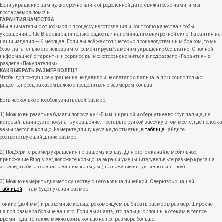
Если украшение вам нужно срочно или к определенной дате, свяжитесь с нами, и мы
постараемся помочь.
ГАРАНТИЯ КАЧЕСТВА
Мы внимательно относимся к процессу изготовления и контролю качества, чтобы
украшения Little Black дарили только радость и напоминали о внутренней силе. Гарантия на
наши изделия — 6 месяцев. Если вы всё же столкнетесь с производственным браком, то мы
безотлагательно это исправим: отремонтируем/заменим украшение бесплатно. С полной
информацией о гарантии и сервисе вы можете ознакомиться в подразделе «Гарантия» в
разделе «Покупателям».
КАК ВЫБРАТЬ РАЗМЕР КОЛЕЦ?
Чтобы долгожданное украшение не давило и не слетало с пальца, а приносило только
радость, перед заказом важно определиться с размером кольца.
Есть несколько способов узнать свой размер:
1) Можно вырезать из бумаги полосочку 4-5 мм шириной и обернуть ее вокруг пальца, на
который планируете покупать украшение. Поставьте ручкой засечку в том месте, где полоска
замыкается в кольцо. Измерьте длину кусочка до отметки, в
таблице
найдите
соответствующий длине размер.
2) Подберите размер украшения по вашему кольцу. Для этого скачайте мобильное
приложение Ring sizer, положите кольцо на экран и уменьшите/увеличьте размер круга на
экране, чтобы он совпал с вашим кольцом (приложение интуитивно понятное).
3) Можно измерить диаметр существующего кольца линейкой. Сверьтесь с нашей
таблицей
— там будет указан размер.
Тонкие (до 4 мм) и разъемные кольца рекомендуем выбирать размер в размер. Широкие —
на пол размера больше вашего. Если вы знаете, что пальцы склонны к отекам в теплое
время года, то также можно взять кольцо на пол размера больше.